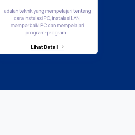
adalah teknik yang mempelajari tentang
cara instalasi PC, instalasi LAN,
memperbaiki PC dan mempelajari
program-program...
Lihat Detail