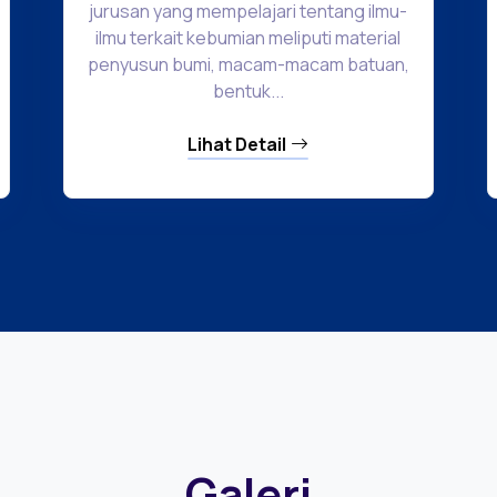
jurusan yang mempelajari tentang ilmu-
ilmu terkait kebumian meliputi material
penyusun bumi, macam-macam batuan,
bentuk...
Lihat Detail
Galeri