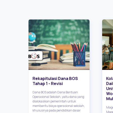
Rekapitulasi Dana BOS
Kol
dan
Tahap 1 - Revisi
Dai
lar
Uni
Dana BOS adalah Dana Bantuan
Wor
Operasional Sekolah, yaitu dana yang
lam
Mu
dialokasikan pemerintah untuk
membantu biaya operasional sekolah,
atsu
Mage
khususnya pada pendidikan dasar
Mage