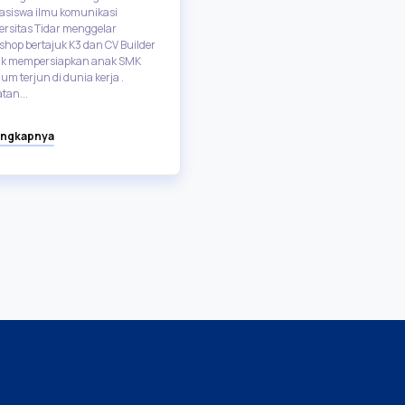
dan menengah. Dana ini bertuju
siswa ilmu komunikasi
untuk meningkatkan aksesibilita
ersitas Tidar menggelar
dan...
shop bertajuk K3 dan CV Builder
k mempersiapkan anak SMK
um terjun di dunia kerja .
Selengkapnya
tan...
engkapnya