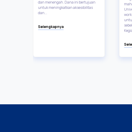
dan menengah. Dana ini bertujuan
maha
untuk meningkatkan aksesibilitas
Univ
dan...
Builder
work
 SMK
untu
.
sebel
Selengkapnya
Kegia
Sel