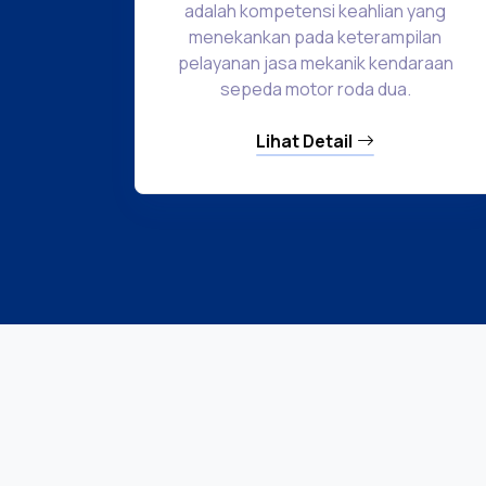
adalah kompetensi keahlian yang
menekankan pada keterampilan
pelayanan jasa mekanik kendaraan
sepeda motor roda dua.
Lihat Detail