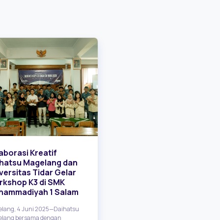
aborasi Kreatif
Rekapitulasi Dana BOS
hatsu Magelang dan
Tahap 1 - Revisi
versitas Tidar Gelar
Dana BOS adalah Dana Bantuan
kshop K3 di SMK
Operasional Sekolah, yaitu dana 
hammadiyah 1 Salam
dialokasikan pemerintah untuk
membantu biaya operasional sek
lang, 4 Juni 2025—Daihatsu
khususnya pada pendidikan das
lang bersama dengan